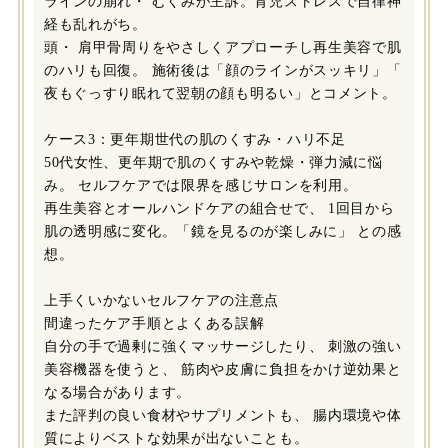
ラインの崩れ・ むくみが主訴。育児ストレスで自律神
経も乱れがち。
頭・ 肩甲骨周りをやさしくアプローチし再生美容で肌
のハリも回復。 施術後は「顔のラインがスッキリ」「
夜もぐっすり眠れて翌朝の顔も明るい」とコメント。
ケース3：更年期世代の肌のくすみ・ハリ不足
50代女性、更年期で肌のくすみや乾燥・弾力減に悩
み。 セルフケアでは限界を感じサロンを利用。
再生美容とオールハンドケアの組合せで、 1回目から
肌の透明感に変化。「鏡を見るのが楽しみに」 との感
想。
上手くいかないセルフケアの注意点
間違ったケア手順とよくある誤解
自分の手で過剰に強くマッサージしたり、 刺激の強い
美容機器を使うと、 筋肉や皮膚に負担をかけ逆効果と
なる場合があります。
また評判の良い食材やサプリメントも、 腸内環境や体
質によりベストな効果が出ないことも。