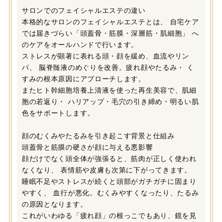
サロンでのフェイシャルエステの違い
本格的なサロンのフェイシャルエステとは、 自宅ケア
では届きづらい「頭蓋骨・筋膜・深層筋・肌細胞」 へ
のケアをオールハンドで行います。
ストレスが顕著に表れる頭・顔を緩め、血流やリン
パ、 脳脊髄液のめぐりを改善。疲れ顔やたるみ・ く
すみの根本原因にアプローチします。
またヒト幹細胞培養上清液を使った再生美容で、肌細
胞の若返り・ ハリアップ・毛穴の引き締め・明るい肌
色をサポートします。
顔のむくみやたるみを引き起こす背景と仕組み
頭蓋骨と筋膜の硬さが顔に与える悪影響
顔だけでなく頭全体が強張ると、筋肉が正しく使われ
なくなり、 表情筋や皮膚も次第に下がってきます。
睡眠不足やストレスが続くと頭部がガチガチに固まり
やすく、 血行が悪化。むくみやすくなったり、たるみ
の原因となります。
これがいわゆる「疲れ顔」の根っこでもあり、鏡を見