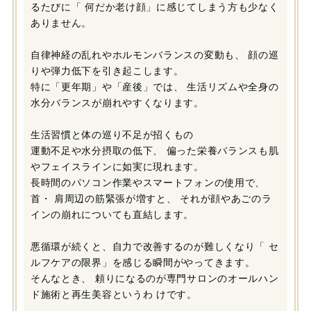
るたびに「 何だか老け顔」に感じてしまう方も少なく
ありません。
自律神経の乱れやホルモンバランスの変動も、 顔の巡
りや弾力低下を引き起こします。
特に「更年期」や「産後」では、 生活リズムや全身の
水分バランスが崩れやすくなります。
生活習慣と体の巡り不足が招くもの
運動不足や水分摂取の低下、 偏った栄養バランスも肌
やフェイスラインに如実に現れます。
長時間のパソコン作業やスマートフォンの使用で、
首・ 肩周辺の筋緊張が増すと、 それが顔やあごのラ
インの崩れについても直結します。
悪循環が続くと、自力で改善するのが難しくなり「 セ
ルフケアの限界」を感じる瞬間がやってきます。
そんなとき、 頼りになるのが専門サロンのオールハン
ド施術と再生美容というわ けです。