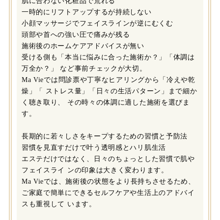
肌に合わない化粧品で荒れる
一時的にリフトアップするが持続しない
小顔マッサージでフェイスラインが逆にむくむ
頭部や首への強い圧で痛みが残る
施術後のホームケアアドバイスが無い
受ける側も「本当に悩みに合った施術か？」「体調は
万全か？」 など事前チェックが大切。
Ma Vieでは問診票や丁寧なヒアリングから「冷えや乾
燥」「 ストレス量」「日々の生活パターン」まで細か
く聴き取り、 その時々の体調に適した施術を選びま
す。
長期的に若々しさをキープするための習慣と予防法
習慣を見直すだけで叶う透明感とハリ肌生活
エステだけではなく、日々のちょっとした習慣で肌や
フェイスライ ンの印象は大きく変わります。
Ma Vieでは、施術後の状態をより長持ちさせるため、
ご家庭で簡単にできるセルフケアや生活上のアドバイ
スも重視して います。