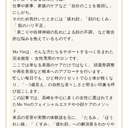
仕事や家事、家族のケアなど「自分のことを後回し」
にしがち。
そのため気付いたときには「疲れ顔」「顔のむくみ」
「 肌のハリ不足」
「肩こりや自律神経の乱れによる顔の不調」 など複合
的な悩みを抱えているものです。
Ma Vieは、そんな方たちをサポートするべく生まれた
完全個室・ 女性専用のサロンです。
ここでは単なる表面のケアだけではなく、 頭蓋骨調整
や再生美容など根本へのアプローチを行います。
忙しい毎日でも、ひと時のリセットで心と体が軽くな
り、「− 5歳見え」の自然な若々しさと明るい印象を呼
び起こします。
この記事では、高崎を中心に多くの女性に選ばれてき
たMa Vieのフェイシャルエステや小顔ケアのメソッ
ド、
来店の背景や実際の体験談を元に、「たるみ」「ほう
れい線」「 くすみ」「疲れ顔」への解決策をわかりや