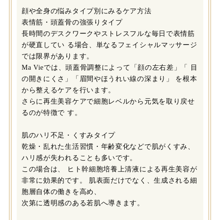
顔や全身の悩みタイプ別にみるケア方法
表情筋・頭蓋骨の強張りタイプ
長時間のデスクワークやストレスフルな毎日で表情筋
が硬直してい る場合、単なるフェイシャルマッサージ
では限界があります。
Ma Vieでは、頭蓋骨調整によって「顔の左右差」「 目
の開きにくさ」「眉間やほうれい線の深まり」 を根本
から整えるケアを行います。
さらに再生美容ケアで細胞レベルから元気を取り戻せ
るのが特徴で す。
肌のハリ不足・くすみタイプ
乾燥・乱れた生活習慣・年齢変化などで肌がくすみ、
ハリ感が失われることも多いです。
この場合は、 ヒト幹細胞培養上清液による再生美容が
非常に効果的です。 肌表面だけでなく、生成される細
胞層自体の働きを高め、
次第に透明感のある若肌へ導きます。