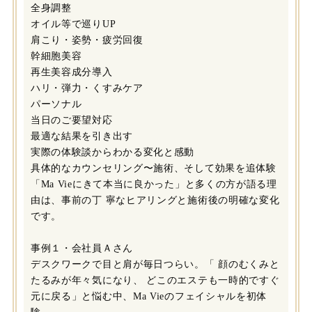
全身調整
オイル等で巡りUP
肩こり・姿勢・疲労回復
幹細胞美容
再生美容成分導入
ハリ・弾力・くすみケア
パーソナル
当日のご要望対応
最適な結果を引き出す
実際の体験談からわかる変化と感動
具体的なカウンセリング〜施術、そして効果を追体験
「Ma Vieにきて本当に良かった」と多くの方が語る理
由は、事前の丁 寧なヒアリングと施術後の明確な変化
です。
事例１・会社員Ａさん
デスクワークで目と肩が毎日つらい。「 顔のむくみと
たるみが年々気になり、 どこのエステも一時的ですぐ
元に戻る」と悩む中、Ma Vieのフェイシャルを初体