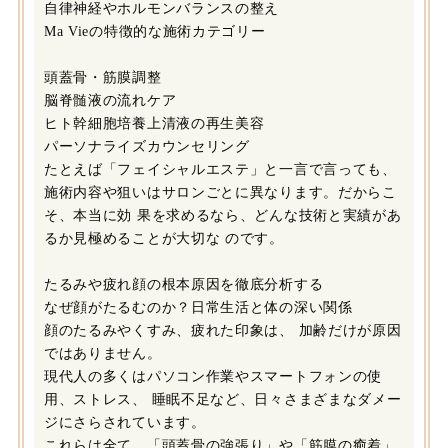
自律神経やホルモンバランスの整え
Ma Vieの特徴的な施術カテゴリー
頭蓋骨・筋膜調整
脳脊髄液の流れケア
ヒト幹細胞培養上清液の再生美容
パーソナライズカウンセリング
たとえば「フェイシャルエステ」と一言で言っても、
施術内容や狙いはサロンごとに異なります。だからこ
そ、本当に効 果を求めるなら、どんな技術と実績があ
るか見極めることが大切な のです。
たるみや疲れ顔の根本原因を徹底分析する
なぜ顔がたるむのか？日常生活と体の深い関係
顔のたるみやくすみ、疲れた印象は、 加齢だけが原因
ではありません。
現代人の多くはパソコン作業やスマートフォンの使
用、ストレス、 睡眠不足など、日々さまざまなダメー
ジにさらされています。
これらは全て、「頭蓋骨の強張り」や「筋膜の癒着」