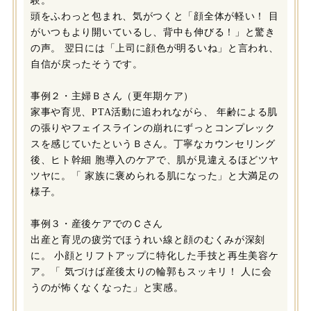
験。
頭をふわっと包まれ、気がつくと「顔全体が軽い！ 目
がいつもより開いているし、背中も伸びる！」と驚き
の声。 翌日には「上司に顔色が明るいね」と言われ、
自信が戻ったそうです。
事例２・主婦Ｂさん（更年期ケア）
家事や育児、PTA活動に追われながら、 年齢による肌
の張りやフェイスラインの崩れにずっとコンプレック
スを感じていたというＢさん。丁寧なカウンセリング
後、ヒト幹細 胞導入のケアで、肌が見違えるほどツヤ
ツヤに。「 家族に褒められる肌になった」と大満足の
様子。
事例３・産後ケアでのＣさん
出産と育児の疲労でほうれい線と顔のむくみが深刻
に。 小顔とリフトアップに特化した手技と再生美容ケ
ア。「 気づけば産後太りの輪郭もスッキリ！ 人に会
うのが怖くなくなった」と実感。