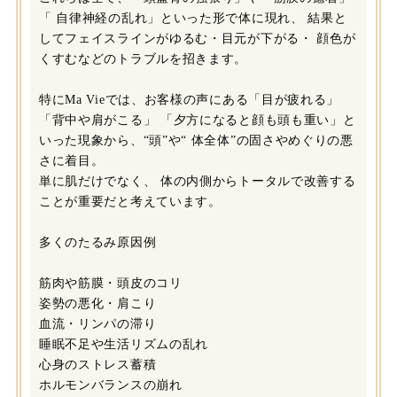
「 自律神経の乱れ」といった形で体に現れ、 結果と
してフェイスラインがゆるむ・目元が下がる・ 顔色が
くすむなどのトラブルを招きます。
特にMa Vieでは、お客様の声にある「目が疲れる」
「背中や肩がこる」 「夕方になると顔も頭も重い」と
いった現象から、“頭”や“ 体全体”の固さやめぐりの悪
さに着目。
単に肌だけでなく、 体の内側からトータルで改善する
ことが重要だと考えています。
多くのたるみ原因例
筋肉や筋膜・頭皮のコリ
姿勢の悪化・肩こり
血流・リンパの滞り
睡眠不足や生活リズムの乱れ
心身のストレス蓄積
ホルモンバランスの崩れ