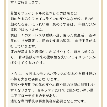
すくご紹介します。
若返りフェイシャルの基本とその効果とは
顔のたるみやフェイスラインの変化はなぜ起こるのか
顔のたるみ、ほうれい線、肌のくすみは、 年齢だけが
原因ではありません。
実は日々のストレスや睡眠不足、偏った食生活、 首や
肩のこりが影響し、筋肉や皮膚の緊張、 血行不良が進
行していきます。
疲れが溜まると表情がこわばりやすく、頭皮も硬くな
り、 骨や筋膜が本来の柔軟性を失いフェイスラインが
ぼやけてくるので す。
さらに、 女性ホルモンのバランスの乱れや自律神経の
不調も大きな要因とな ります。
産後や更年期での体の変化も顔や肌の状態に影響しや
すくなります 。 セルフケアだけでは届かない深い層
にアプローチする必要があり、
適切な専門手技や再生美容が必要となるのです。