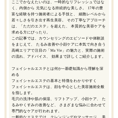
ここでかなえたいのは、一時的なリフレッシュではな
く、内側から 元気になる持続的な美しさ。 17年の豊
富な経験を持つ施術者による手技と、 細胞レベルから
若々しさを引き出す再生美容。 その丁寧なアプローチ
は、「ただのエステ」を超えた、 本質的な美容ケアを
求める方にぴったり。
この記事では、カウンセリングのエピソードや体験談
をまじえて、 たるみ改善や小顔ケアに本気で向き合う
高崎エリアで注目の「Ma Vie」の魅力と、実際の施術
の流れ、アドバイス、 効果まで詳しくご紹介します。
フェイシャルエステとは何か─基礎知識から理解を深
める
フェイシャルエステの基本と特徴をわかりやすく
フェイシャルエステは、顔を中心とした美容施術全般
を指します。
毛穴の洗浄や肌の保湿、リフトアップ、小顔ケア、 た
るみやくすみの改善など、 さまざまな悩みに合わせて
専門的なケアが行われます。
一般的なエステでは、クレンジングやマッサージ、 美