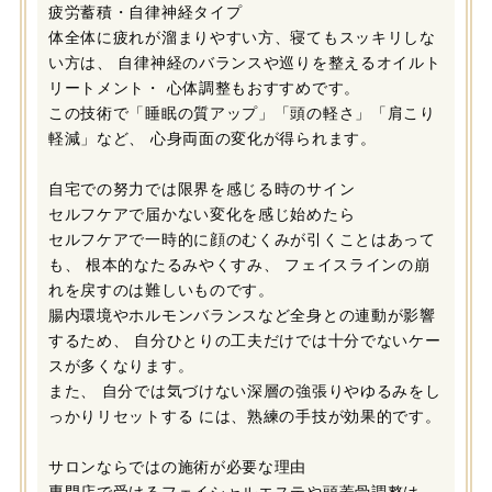
疲労蓄積・自律神経タイプ
体全体に疲れが溜まりやすい方、寝てもスッキリしな
い方は、 自律神経のバランスや巡りを整えるオイルト
リートメント・ 心体調整もおすすめです。
この技術で「睡眠の質アップ」「頭の軽さ」「肩こり
軽減」など、 心身両面の変化が得られます。
自宅での努力では限界を感じる時のサイン
セルフケアで届かない変化を感じ始めたら
セルフケアで一時的に顔のむくみが引くことはあって
も、 根本的なたるみやくすみ、 フェイスラインの崩
れを戻すのは難しいものです。
腸内環境やホルモンバランスなど全身との連動が影響
するため、 自分ひとりの工夫だけでは十分でないケー
スが多くなります。
また、 自分では気づけない深層の強張りやゆるみをし
っかりリセットする には、熟練の手技が効果的です。
サロンならではの施術が必要な理由