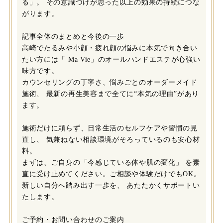
る」。 その意識づけが思った以上の効果の持続につな
がります。
記事全体のまとめと今後の一歩
高崎でたるみや小顔・疲れ顔の悩みに本気で向き合い
たい方には「 Ma Vie」のオールハンドエステが心強い
味方です。
カウンセリングの丁寧さ、悩みごとのオーダーメイド
施術、 最新の再生美容まで全てに“本気の理由”があり
ます。
施術だけに頼らず、日常生活のセルフケアや習慣の見
直し、 気兼ねない相談環境がそろっているのも安心材
料。
まずは、ご自身の「今感じている体や肌の変化」 を素
直に受け止めてください。ご相談や体験だけでもOK。
新しい自分へ踏み出す一歩を、 あたたかくサポートい
たします。
ご予約・お問い合わせのご案内