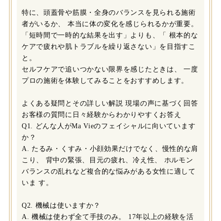
特に、頭蓋骨や筋膜・全身のバランスを見られる施術
者がいるか、 本当に体の変化を感じられるかが重要。
「短時間で一時的な結果を出す」よりも、「 根本的な
ケアで疲れや肌トラブルを繰り返さない」を目指すこ
と。
セルフケアで追いつかない限界を感じたときは、 一度
プロの施術を体験してみることをおすすめします。
よくある疑問とその詳しい解説 現場の声に基づく回答
お客様の質問に日々経験からわかりやすくお答え
Q1. どんな人がMa Vieのフェイシャルに向いています
か？
A. たるみ・くすみ・小顔効果だけでなく、慢性的な肩
こり、 背中の緊張、目元の疲れ、冷え性、 ホルモン
バランスの乱れなど複合的な悩みがある女性に適して
いま す。
Q2. 機械は使いますか？
A. 機械は使わず全て手技のみ。 17年以上の経験を活