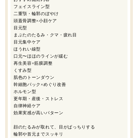
フェイスライン型
二重顎・輪郭のぼやけ
頭蓋骨調整×小顔ケア
目元型
まぶたのたるみ・クマ・疲れ目
目元集中ケア
ほうれい線型
口元〜ほほのラインが緩む
再生美容×筋膜調整
くすみ型
肌色のトーンダウン
幹細胞パック×めぐり改善
ホルモン型
更年期・産後・ストレス
自律神経ケア
効果実感が高いパターン
顔のたるみが取れて、目がぱっちりする
輪郭や首元までスッキリ