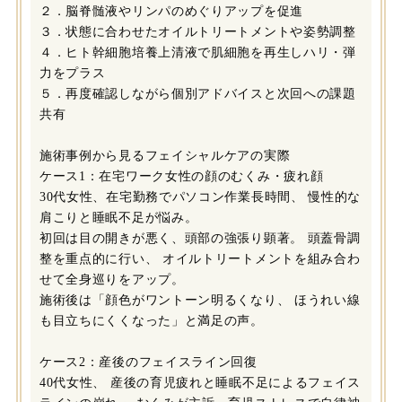
２．脳脊髄液やリンパのめぐりアップを促進
３．状態に合わせたオイルトリートメントや姿勢調整
４．ヒト幹細胞培養上清液で肌細胞を再生しハリ・弾
力をプラス
５．再度確認しながら個別アドバイスと次回への課題
共有
施術事例から見るフェイシャルケアの実際
ケース1：在宅ワーク女性の顔のむくみ・疲れ顔
30代女性、在宅勤務でパソコン作業長時間、 慢性的な
肩こりと睡眠不足が悩み。
初回は目の開きが悪く、頭部の強張り顕著。 頭蓋骨調
整を重点的に行い、 オイルトリートメントを組み合わ
せて全身巡りをアップ。
施術後は「顔色がワントーン明るくなり、 ほうれい線
も目立ちにくくなった」と満足の声。
ケース2：産後のフェイスライン回復
40代女性、 産後の育児疲れと睡眠不足によるフェイス