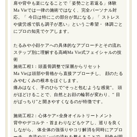
肩や背中も楽になることで「姿勢ごと若返る」体験
Ma Vieでは一律の施術ではなく、完全パーソナル対
応。「 今日は特にこの部分が気になる」「 ストレス
や疲労感で肌も調子が悪い」というご希望・ 体調ごと
にプロの知見でケアします。
たるみや小顔ケアへの具体的なアプローチとその流れ
ステップ別に理解する高崎Ma Vie式フェイシャルの技
術
施術工程1：頭蓋骨調整で深層からリセット
Ma Vieは頭部や骨格から直接アプローチし、 顔のたる
みやむくみの根本をほぐします。
痛みはなく、手のひらで“そっと包むような感覚”。 頭
がほどけることで、自然とお顔の輪郭が変わり、“ 目
がぱっちり”と開きやすくなるのが特徴です。
施術工程2：心体ケア×全身オイルトリートメント
背中やデコルテ・首まわりなどもケアし、巡りを良く
しながら、 体全体の強張りやコリ解消を同時にアプロ
ーチ。 血流やリンパの流れを整えることで、顔色が明