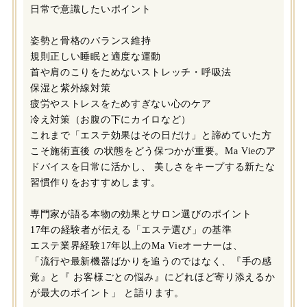
日常で意識したいポイント
姿勢と骨格のバランス維持
規則正しい睡眠と適度な運動
首や肩のこりをためないストレッチ・呼吸法
保湿と紫外線対策
疲労やストレスをためすぎない心のケア
冷え対策（お腹の下にカイロなど）
これまで「エステ効果はその日だけ」と諦めていた方
こそ施術直後 の状態をどう保つかが重要。Ma Vieのア
ドバイスを日常に活かし、 美しさをキープする新たな
習慣作りをおすすめします。
専門家が語る本物の効果とサロン選びのポイント
17年の経験者が伝える「エステ選び」の基準
エステ業界経験17年以上のMa Vieオーナーは、
「流行や最新機器ばかりを追うのではなく、『手の感
覚』と『 お客様ごとの悩み』にどれほど寄り添えるか
が最大のポイント」 と語ります。