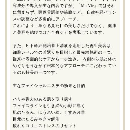
容成分の導入が主な内容ですが、「Ma Vie」ではそれ
に留まらず、頭蓋骨調整や筋膜ケア、 自律神経バラン
スの調整など多角的にアプローチ。
これにより、単なる見た目の美しさだけでなく、 健康
と美容を結びつけた全身ケアを実現しています。
また、ヒト幹細胞培養上清液を応用した再生美容は、
細胞レベルでの若返りを目指した最先端施術の一つ。
従来の表面的なケアから一歩進み、 内側から肌と体の
めぐりをうながす根本的なアプローチにこだわっ てい
るのも特長の一つです。
主なフェイシャルエステの効果と目的
ハリや弾力のある肌を取り戻す
フェイスラインを引き締め小顔に導く
肌のたるみ、ほうれい線、くすみ改善
目元のたるみやクマ解消
疲れやコリ、ストレスのリセット